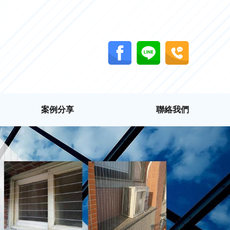
案例分享
聯絡我們