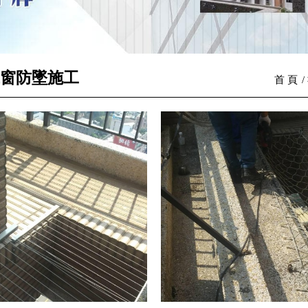
鐵窗防墜施工
首 頁