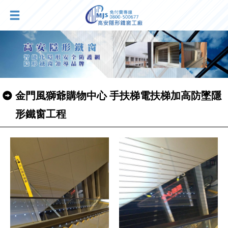
金門風獅爺購物中心 手扶梯電扶梯加高防墜隱
形鐵窗工程