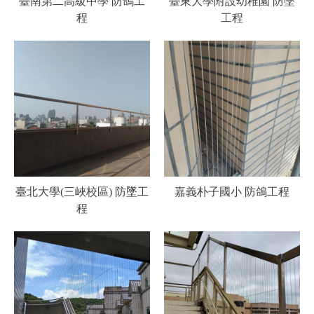
臺南第二高級中學 防鴿工
臺東大學附設幼稚園 防墜
程
工程
臺北大學(三峽校區) 防墜工
嘉義朴子國小 防鴿工程
程