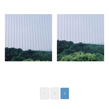
<
1
2