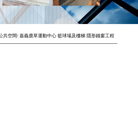
公共空間
嘉義鹿草運動中心 籃球場及樓梯 隱形鐵窗工程