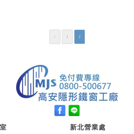
<
1
2
室
新北營業處