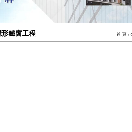
隱形鐵窗工程
首 頁