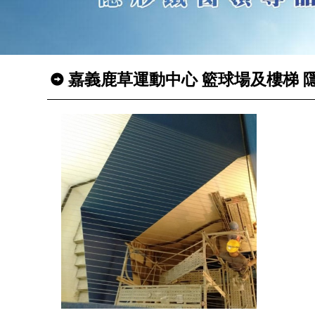
嘉義鹿草運動中心 籃球場及樓梯 